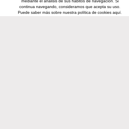
mediante el análisis de sus hábitos de navegación. Si
continua navegando, consideramos que acepta su uso.
VACACIONES
Puede saber más sobre nuestra política de cookies
aquí
.
Apartamentos
LA CASA
SALA PONENT
SALA LLEVANT
SALA MESTRAL
SALA TRAMUNTANA
CASA CIRC 42
RESERVAS
CONDICIONES ALQUILER
Síguenos en
Facebook
Nos encontrarás en:
C/ Pi, 27 · Ctra. d'Olot a Santa Pau Km 3
17811 SANTA PAU (Girona)