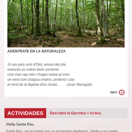
ADENTRATE EN LA NATURALEZA
Si vas pels vols d'Olot, amunt del pla,
trobaràs un indret verd i profond
com mai cap més n'hagis trobat al món:
un verd com d'aigua endins, profond i clar;
el verd de la fageda d'en Jordà.
..
(Joan Maragall)
INFO
ACTIVIDADES
Descubre la Garrotxa + Activa.
Una de les maneras de visitar la Garrotxa es de 
Visita Santa Pau.
Santa Pau, un recorrido por un escenario medieval - Visita a un centro