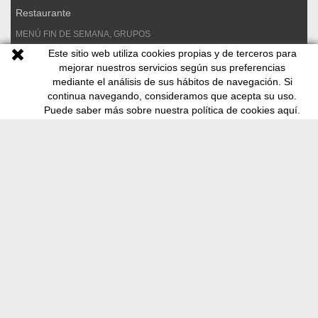
Restaurante
MENÚ FIN DE SEMANA, GRUPOS
Este sitio web utiliza cookies propias y de terceros para
RESERVAS
mejorar nuestros servicios según sus preferencias
COMIDA PARA LLEVAR
mediante el análisis de sus hábitos de navegación. Si
continua navegando, consideramos que acepta su uso.
VACACIONES
Puede saber más sobre nuestra política de cookies
aquí
.
Apartamentos
LA CASA
SALA PONENT
SALA LLEVANT
SALA MESTRAL
SALA TRAMUNTANA
CASA CIRC 42
RESERVAS
CONDICIONES ALQUILER