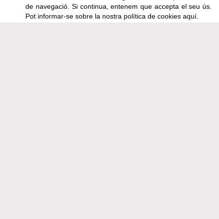
de navegació. Si continua, entenem que accepta el seu ús.
VACANCES
Pot informar-se sobre la nostra política de cookies
aquí
.
Apartaments
LA CASA
SALA PONENT
SALA LLEVANT
SALA MESTRAL
SALA TRAMUNTANA
CASA CIRC 42
RESERVES
CONDICIONS LLOGUER
Segueix-nos a
Facebook
Ens trobaràs a:
C/ Pi, 27 · Ctra. d'Olot a Santa Pau Km 3
17811 SANTA PAU (Girona)