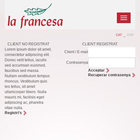
Toggle
navigatio
_
CAT
ESP
CLIENT NO REGISTRAT
CLIENT REGISTRAT
Lorem ipsum dolor sit amet,
Client / E-mail
consectetur adipiscing elit.
Donec velit tellus, iaculis
Contrasenya
sed accumsan euismod,
Acceptar
faucibus sed massa.
Recuperar contrasenya
Nullam vestibulum tempus
rhoncus. Vestibulum quis
leo tellus, sit amet
ullamcorper libero. Nulla
mauris mi, facilisis eget
adipiscing ac, pharetra
vitae nulla.
Registri's