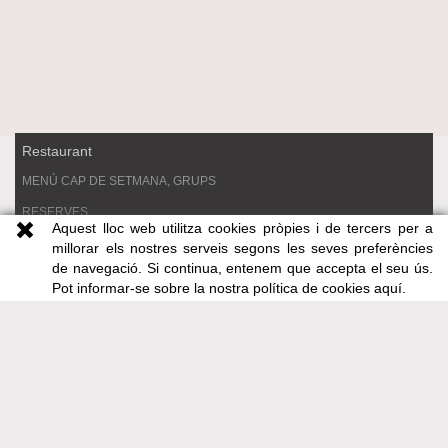
Restaurant
MENÚ CAP DE SETMANA, GRUPS
RESERVES
Aquest lloc web utilitza cookies pròpies i de tercers per a
MENJAR PER EMPORTAR
millorar els nostres serveis segons les seves preferències
de navegació. Si continua, entenem que accepta el seu ús.
VACANCES
Pot informar-se sobre la nostra política de cookies
aquí
.
Apartaments
LA CASA
SALA PONENT
SALA LLEVANT
SALA MESTRAL