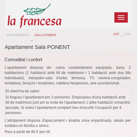
Toggle
navigatio
_
CAT
ESP
APARTAMENTS
SALA PONENT
_
Apartament Sala PONENT
Comoditat i confort
L'apartament disposa de: cuina completament equipada, bany, 2
habitacions (1 habitació amb llit de matrimoni i 1 habitació amb dos llits
individuals), menjador-sala d'estar, terrassa, TV, nevera-congelador,
rentadora, llençols i tovalloles, cafetera Nespresso, aire acondicionat.
El client ha de saber:
Si llogueu l’apartament per 2 persones. Disposareu d'una habitació amb
llit de matrimoni junt am la resta de l'apartament. L'altre habitació romandrà
tancada. Si voleu l’apartament complert heu d'escollir l'ocupació per 4
persones.
L'allotjament disposa d'aparcament i àmplia zona enjardinada, ideals per
sortides en família o amics.
Preu a partir de 80 € per nit.