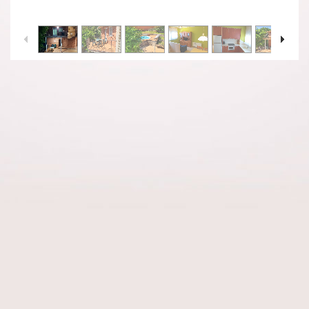
1
/
14